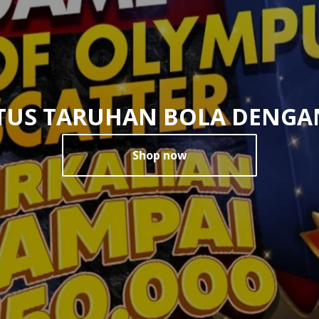
SITUS TARUHAN BOLA DENGA
Shop now