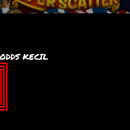
ODDS KECIL