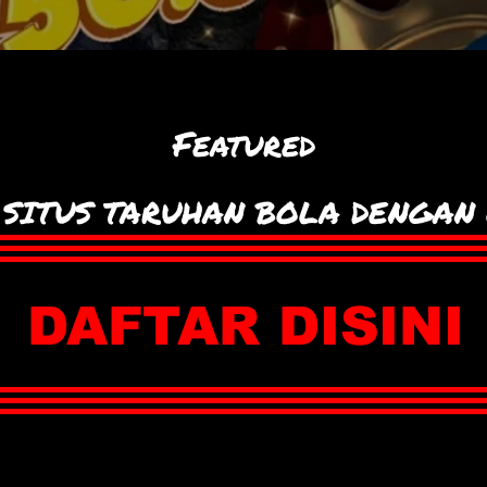
Featured
SITUS TARUHAN BOLA DENGAN 