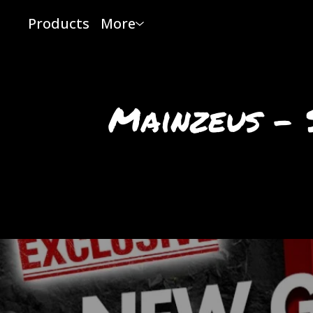
Products
More
Mainzeus -