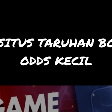
 SITUS TARUHAN 
ODDS KECIL